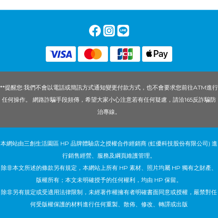
**提醒您:我們不會以電話或簡訊方式通知變更付款方式，也不會要求您前往ATM進行
任何操作。 網路詐騙手段頻傳，希望大家小心注意若有任何疑慮，請洽165反詐騙防
治專線。
本網站由三創生活園區 HP 品牌體驗店之授權合作經銷商 (虹優科技股份有限公司) 進
行銷售經營、服務及綱頁維護管理。
除非本文所述的條款另有規定，本網站上所有 HP 素材、照片均屬 HP 獨有之財產、
版權所有；本文未明確授予的任何權利，均由 HP 保留。
除非另有規定或受適用法律限制，未經著作權擁有者明確書面同意或授權，嚴禁對任
何受版權保護的材料進行任何重製、散佈、修改、轉譯或出版