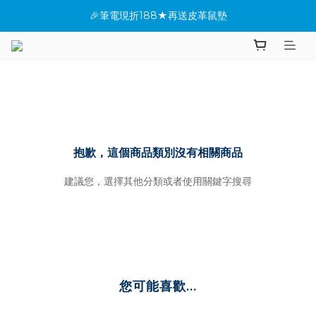
🎉筆電現折188★再送皮革鼠墊
★全館指定桌機現折288
✨新機上市搶先看(●'◡'●)
★全館指定桌機現折288
抱歉，這個商品類別沒有相關商品
建議您，選擇其他分類或者使用關鍵字搜尋
您可能喜歡...