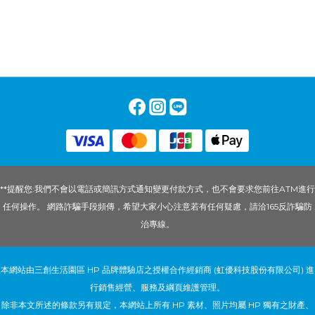
**提醒您:我們不會以電話或簡訊方式通知變更付款方式，也不會要求您前往ATM進行
任何操作。 網路詐騙手段頻傳，希望大家小心注意若有任何疑慮，請洽165反詐騙防
治專線。
本網站由三創生活園區 HP 品牌體驗店之授權合作經銷商 (虹優科技股份有限公司) 進
行銷售經營、服務及綱頁維護管理。
除非本文所述的條款另有規定，本網站上所有 HP 素材、照片均屬 HP 獨有之財產、