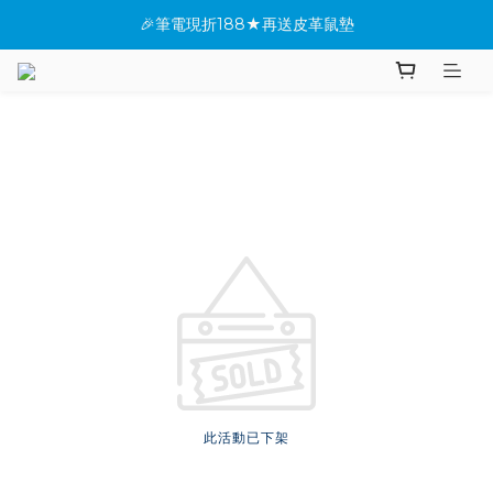
🎉筆電現折188★再送皮革鼠墊
★全館指定桌機現折288
✨新機上市搶先看(●'◡'●)
★全館指定桌機現折288
此活動已下架