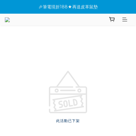
🎉筆電現折188★再送皮革鼠墊
★全館指定桌機現折288
✨新機上市搶先看(●'◡'●)
★全館指定桌機現折288
此活動已下架