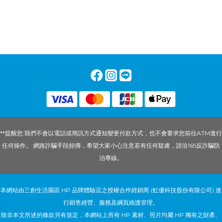
**提醒您:我們不會以電話或簡訊方式通知變更付款方式，也不會要求您前往ATM進行
任何操作。 網路詐騙手段頻傳，希望大家小心注意若有任何疑慮，請洽165反詐騙防
治專線。
本網站由三創生活園區 HP 品牌體驗店之授權合作經銷商 (虹優科技股份有限公司) 進
行銷售經營、服務及綱頁維護管理。
除非本文所述的條款另有規定，本網站上所有 HP 素材、照片均屬 HP 獨有之財產、