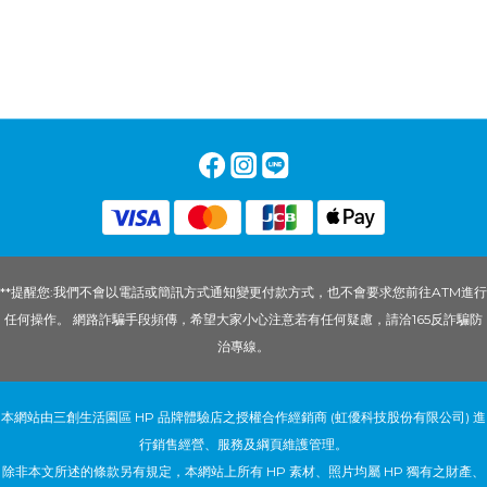
**提醒您:我們不會以電話或簡訊方式通知變更付款方式，也不會要求您前往ATM進行
任何操作。 網路詐騙手段頻傳，希望大家小心注意若有任何疑慮，請洽165反詐騙防
治專線。
本網站由三創生活園區 HP 品牌體驗店之授權合作經銷商 (虹優科技股份有限公司) 進
行銷售經營、服務及綱頁維護管理。
除非本文所述的條款另有規定，本網站上所有 HP 素材、照片均屬 HP 獨有之財產、