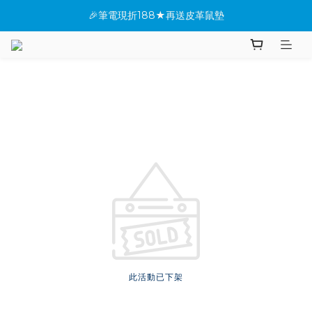
🎉筆電現折188★再送皮革鼠墊
★全館指定桌機現折288
✨新機上市搶先看(●'◡'●)
★全館指定桌機現折288
此活動已下架