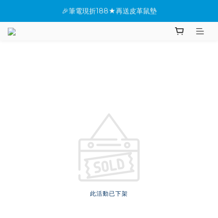
🎉筆電現折188★再送皮革鼠墊
★全館指定桌機現折288
✨新機上市搶先看(●'◡'●)
★全館指定桌機現折288
此活動已下架