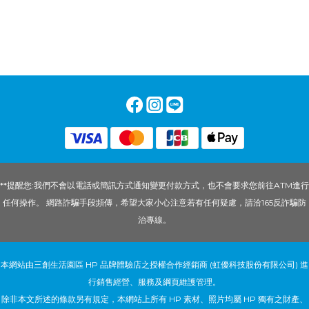
**提醒您:我們不會以電話或簡訊方式通知變更付款方式，也不會要求您前往ATM進行
任何操作。 網路詐騙手段頻傳，希望大家小心注意若有任何疑慮，請洽165反詐騙防
治專線。
本網站由三創生活園區 HP 品牌體驗店之授權合作經銷商 (虹優科技股份有限公司) 進
行銷售經營、服務及綱頁維護管理。
除非本文所述的條款另有規定，本網站上所有 HP 素材、照片均屬 HP 獨有之財產、