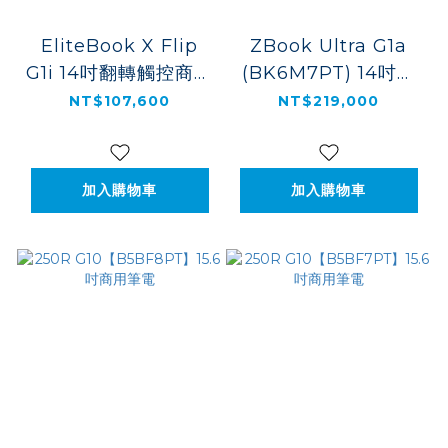
EliteBook X Flip
ZBook Ultra G1a
G1i 14吋翻轉觸控商用
(BK6M7PT) 14吋行
筆電-BG2R1PT-冰河
動工作站筆電
NT$107,600
NT$219,000
銀
加入購物車
加入購物車