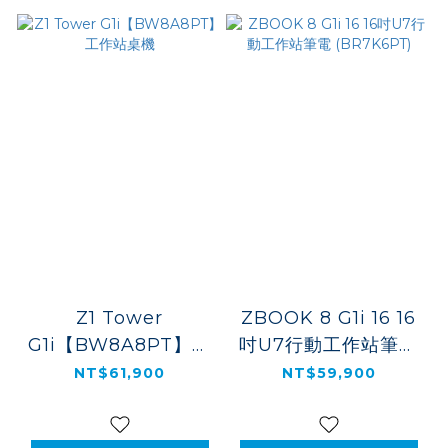
Z1 Tower
ZBOOK 8 G1i 16 16
G1i【BW8A8PT】工
吋U7行動工作站筆電
作站桌機
(BR7K6PT)
NT$61,900
NT$59,900