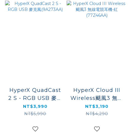
HyperX QuadCast
HyperX Cloud III
2 S - RGB USB 麥克
Wireless颶風3 無線
風(9A273AA)
電競耳機-紅
NT$3,990
NT$3,190
(77Z46AA)
NT$5,990
NT$4,290