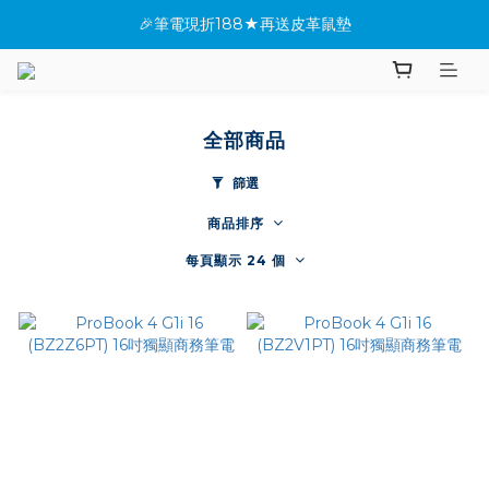
🎉筆電現折188★再送皮革鼠墊
★全館指定桌機現折288
✨新機上市搶先看(●'◡'●)
★全館指定桌機現折288
全部商品
篩選
商品排序
每頁顯示 24 個