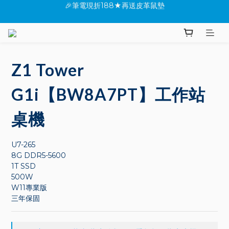
★全館指定桌機現折288
✨新機上市搶先看(●'◡'●)
★全館指定桌機現折288
Z1 Tower
G1i【BW8A7PT】工作站
桌機
U7-265
8G DDR5-5600
1T SSD
500W
W11專業版
三年保固