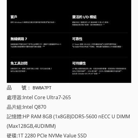
品 號：
BW8A7PT
處理器:Intel Core Ultra7-265
晶片組:Intel Q870
記憶體:HP RAM 8GB (1x8GB)DDR5-5600 nECC U DIMM
(Max128GB,4UDIMM)
硬碟:1T 2280 PCIe NVMe Value SSD